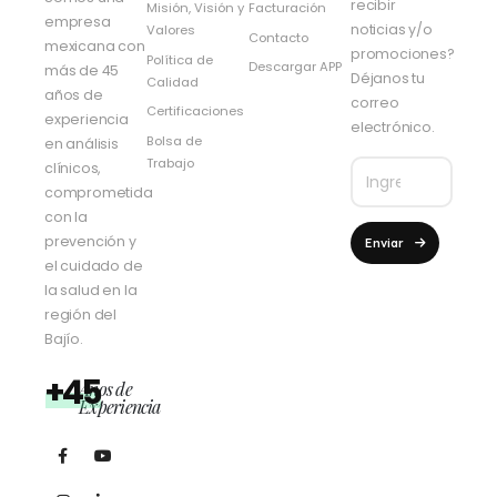
recibir
Misión, Visión y
Facturación
empresa
noticias y/o
Valores
Contacto
mexicana con
promociones?
Política de
Descargar APP
más de 45
Déjanos tu
Calidad
años de
correo
Certificaciones
experiencia
electrónico.
Bolsa de
en análisis
Trabajo
clínicos,
comprometida
con la
prevención y
Enviar
el cuidado de
la salud en la
región del
Bajío.
+45
Años de
Experiencia