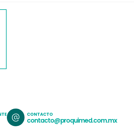
WEB
GRUPO SANGUINEO (A B O) Y FACTOR
$
218.00
$
272.00
NTE
CONTACTO
contacto@proquimed.com.mx