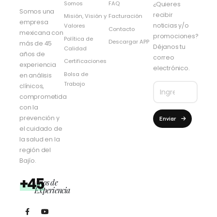
Somos
FAQ
¿Quieres
Somos una
recibir
Misión, Visión y
Facturación
empresa
noticias y/o
Valores
Contacto
mexicana con
promociones?
Política de
Descargar APP
más de 45
Déjanos tu
Calidad
años de
correo
Certificaciones
experiencia
electrónico.
Bolsa de
en análisis
Trabajo
clínicos,
comprometida
con la
prevención y
Enviar
el cuidado de
la salud en la
región del
Bajío.
+45
Años de
Experiencia