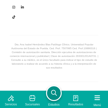
Dra. Ana Isabel Hernández Blas Patólogo Clínico, Universidad Popular
Autónoma del Estado de Puebla. Ced. Prof. 7507995 Ced. Prof.10886316 |
Comisión de autorización sanitaria. Dirección ejecutiva de autorizaciones de
comercio internacional y publicidad | Clave de autorización 263301201A0731. |
Consulte a su médico, es el único facultado para indicar el tipo de estudio de
laboratorio a realizar de acuerdo a su historia clínica y a la interpretación de
sus resultados
© 2026 Laboratorio Proquimed. Derechos Reservados
Privacidad
Términos & Condiciones
Servicios
Sucursales
Resultados
Estudios
Menú