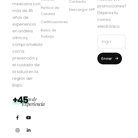
Contacto
mexicana con
promociones?
Política de
Descargar APP
más de 45
Déjanos tu
Calidad
años de
correo
Certificaciones
experiencia
electrónico.
Bolsa de
en análisis
Trabajo
clínicos,
comprometida
con la
prevención y
Enviar
el cuidado de
la salud en la
región del
Bajío.
+45
Años de
Experiencia