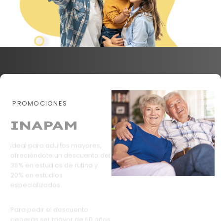
PROMOCIONES
INAPAM
Ideal para adultos mayores,
ofreciéndote un descuento del
35% en estudios de rutina y
20% en estudios
especializados.
Para pedir el descuento
deberás ser mayor de 60 años
y presentar tu tarjeta INAPAM.