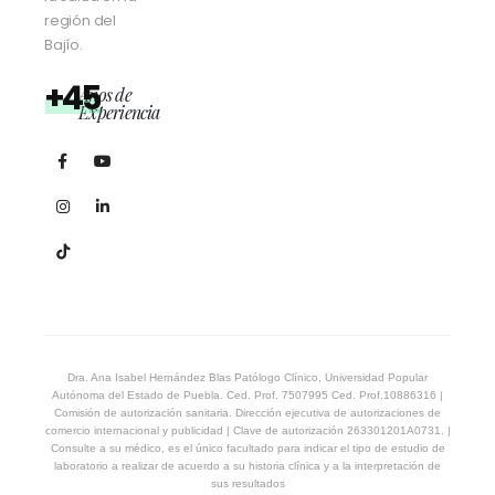
región del
Bajío.
+45
Años de
Experiencia
Dra. Ana Isabel Hernández Blas Patólogo Clínico, Universidad Popular
Autónoma del Estado de Puebla. Ced. Prof. 7507995 Ced. Prof.10886316 |
Comisión de autorización sanitaria. Dirección ejecutiva de autorizaciones de
comercio internacional y publicidad | Clave de autorización 263301201A0731. |
Consulte a su médico, es el único facultado para indicar el tipo de estudio de
laboratorio a realizar de acuerdo a su historia clínica y a la interpretación de
sus resultados