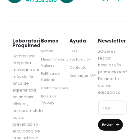
Laboratorio
Somos
Ayuda
Newsletter
Proquimed
Somos
FAQ
¿Quieres
Somos una
recibir
Misión, Visión y
Facturación
empresa
noticias y/o
Valores
Contacto
mexicana con
promociones?
Política de
Descargar APP
más de 45
Déjanos tu
Calidad
años de
correo
Certificaciones
experiencia
electrónico.
Bolsa de
en análisis
Trabajo
clínicos,
comprometida
con la
prevención y
Enviar
el cuidado de
la salud en la