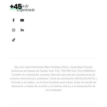
+45
Años de
Experiencia
Dra. Ana Isabel Hernández Blas Patólogo Clínico, Universidad Popular
Autónoma del Estado de Puebla. Ced. Prof. 7507995 Ced. Prof.10886316 |
Comisión de autorización sanitaria. Dirección ejecutiva de autorizaciones de
comercio internacional y publicidad | Clave de autorización 263301201A0731. |
Consulte a su médico, es el único facultado para indicar el tipo de estudio de
laboratorio a realizar de acuerdo a su historia clínica y a la interpretación de
sus resultados