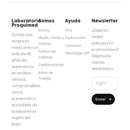
Laboratorio
Somos
Ayuda
Newsletter
Proquimed
Somos
FAQ
¿Quieres
Somos una
recibir
Misión, Visión y
Facturación
empresa
noticias y/o
Valores
Contacto
mexicana con
promociones?
Política de
Descargar APP
más de 45
Déjanos tu
Calidad
años de
correo
Certificaciones
experiencia
electrónico.
Bolsa de
en análisis
Trabajo
clínicos,
comprometida
con la
prevención y
Enviar
el cuidado de
la salud en la
región del
Bajío.