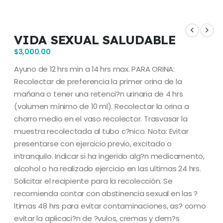
VIDA SEXUAL SALUDABLE
$
3,000.00
Ayuno de 12 hrs min a 14 hrs max. PARA ORINA:
Recolectar de preferencia la primer orina de la
mañana o tener una retenci?n urinaria de 4 hrs
(volumen mínimo de 10 ml). Recolectar la orina a
chorro medio en el vaso recolector. Trasvasar la
muestra recolectada al tubo c?nico. Nota: Evitar
presentarse con ejercicio previo, excitado o
intranquilo. Indicar si ha ingerido alg?n medicamento,
alcohol o ha realizado ejercicio en las ultimas 24 hrs.
Solicitar el recipiente para la recolección. Se
recomienda contar con abstinencia sexual en las ?
ltimas 48 hrs para evitar contaminaciones, as? como
evitar la aplicaci?n de ?vulos, cremas y dem?s