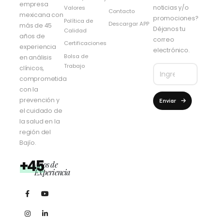
empresa
noticias y/o
Valores
Contacto
mexicana con
promociones?
Política de
Descargar APP
más de 45
Déjanos tu
Calidad
años de
correo
Certificaciones
experiencia
electrónico.
Bolsa de
en análisis
Trabajo
clínicos,
comprometida
con la
prevención y
Enviar
el cuidado de
la salud en la
región del
Bajío.
+45
Años de
Experiencia