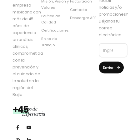
recibir
Misión, Visión y
Facturación
empresa
noticias y/o
Valores
Contacto
mexicana con
promociones?
Política de
Descargar APP
más de 45
Déjanos tu
Calidad
años de
correo
Certificaciones
experiencia
electrónico.
Bolsa de
en análisis
Trabajo
clínicos,
comprometida
con la
prevención y
Enviar
el cuidado de
la salud en la
región del
Bajío.
+45
Años de
Experiencia