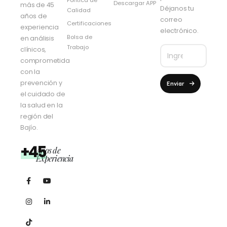
Descargar APP
más de 45
Déjanos tu
Calidad
años de
correo
Certificaciones
experiencia
electrónico.
Bolsa de
en análisis
Trabajo
clínicos,
comprometida
con la
prevención y
Enviar
el cuidado de
la salud en la
región del
Bajío.
+45
Años de
Experiencia