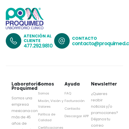
ATENCIÓN AL
CONTACTO
CLIENTE
contacto@proquimed.
477.292.9810
Laboratorio
Somos
Ayuda
Newsletter
Proquimed
Somos
FAQ
¿Quieres
Somos una
recibir
Misión, Visión y
Facturación
empresa
noticias y/o
Valores
Contacto
mexicana con
promociones?
Política de
Descargar APP
más de 45
Déjanos tu
Calidad
años de
correo
Certificaciones