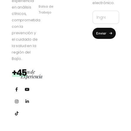
experiencia
electrónico.
Bolsa de
en análisis
Trabajo
clínicos,
comprometida
con la
prevención y
Enviar
el cuidado de
la salud en la
región del
Bajío.
+45
Años de
Experiencia