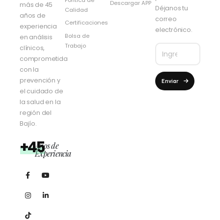
Descargar APP
más de 45
Déjanos tu
Calidad
años de
correo
Certificaciones
experiencia
electrónico.
Bolsa de
en análisis
Trabajo
clínicos,
comprometida
con la
prevención y
Enviar
el cuidado de
la salud en la
región del
Bajío.
+45
Años de
Experiencia