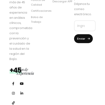
Descargar APP
más de 45
Déjanos tu
Calidad
años de
correo
Certificaciones
experiencia
electrónico.
Bolsa de
en análisis
Trabajo
clínicos,
comprometida
con la
prevención y
Enviar
el cuidado de
la salud en la
región del
Bajío.
+45
Años de
Experiencia