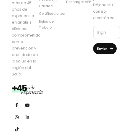
Descargar APP
más de 45
Déjanos tu
Calidad
años de
correo
Certificaciones
experiencia
electrónico.
Bolsa de
en análisis
Trabajo
clínicos,
comprometida
con la
prevención y
Enviar
el cuidado de
la salud en la
región del
Bajío.
+45
Años de
Experiencia