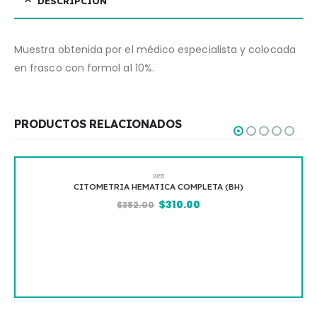
DESCRIPCIÓN
Muestra obtenida por el médico especialista y colocada
en frasco con formol al 10%.
PRODUCTOS RELACIONADOS
WEB
 COMPLETA (BH)
QUIMICA SANGUINEA 4 ELE
10.00
$
574
$
716.00