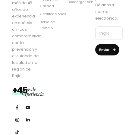
Descargar APP
más de 45
Déjanos tu
Calidad
años de
correo
Certificaciones
experiencia
electrónico.
Bolsa de
en análisis
Trabajo
clínicos,
comprometida
con la
prevención y
Enviar
el cuidado de
la salud en la
región del
Bajío.
+45
Años de
Experiencia