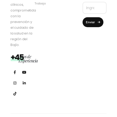
Trabajo
clínicos,
comprometida
con la
prevención y
Enviar
el cuidado de
la salud en la
región del
Bajío.
+45
Años de
Experiencia