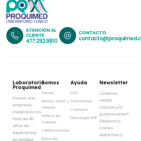
ATENCIÓN AL
CONTACTO
CLIENTE
contacto@proquimed.
477.292.9810
Laboratorio
Somos
Ayuda
Newsletter
Proquimed
Somos
FAQ
¿Quieres
Somos una
recibir
Misión, Visión y
Facturación
empresa
noticias y/o
Valores
Contacto
mexicana con
promociones?
Política de
Descargar APP
más de 45
Déjanos tu
Calidad
años de
correo
Certificaciones
experiencia
electrónico.
Bolsa de
en análisis