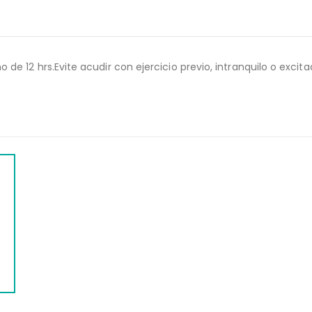
 12 hrs.Evite acudir con ejercicio previo, intranquilo o excita
WEB
QUIMICA SANGUINEA 4 ELEMENTOS (QS4)
$
574.00
$
716.00