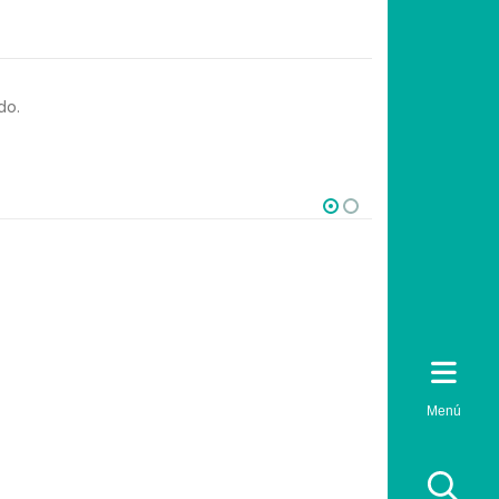
do.
WEB
TIEMPO TROMBOPLASTINA PARCIAL
ACTIVADA (TPT)
$
259.00
$
322.00
Menú