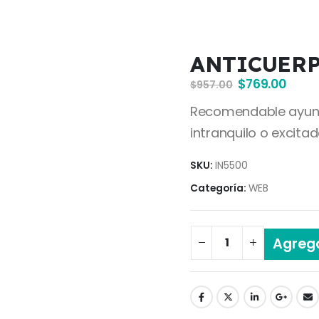
ANTICUERP
$
769.00
$
957.00
Recomendable ayuno m
intranquilo o excitad
SKU:
IN5500
Categoría:
WEB
Agrega