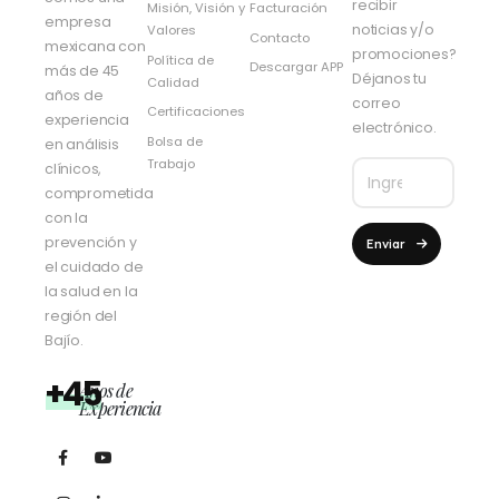
recibir
Misión, Visión y
Facturación
empresa
noticias y/o
Valores
Contacto
mexicana con
promociones?
Política de
Descargar APP
más de 45
Déjanos tu
Calidad
años de
correo
Certificaciones
experiencia
electrónico.
Bolsa de
en análisis
Trabajo
clínicos,
comprometida
con la
prevención y
Enviar
el cuidado de
la salud en la
región del
Bajío.
+45
Años de
Experiencia