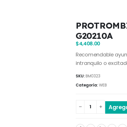
PROTROMBI
G20210A
$
4,408.00
Recomendable ayuno m
intranquilo o excitad
SKU:
BM0323
Categoría:
WEB
Agrega