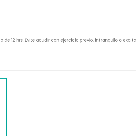
 12 hrs. Evite acudir con ejercicio previo, intranquilo o excit
WEB
VITAMINA D (25 HIDROXI CALCIFEROL)
$
1,132.00
$
1,416.00