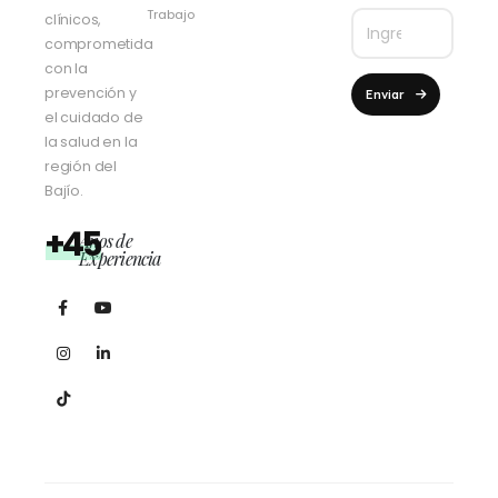
Trabajo
clínicos,
comprometida
con la
prevención y
Enviar
el cuidado de
la salud en la
región del
Bajío.
+45
Años de
Experiencia