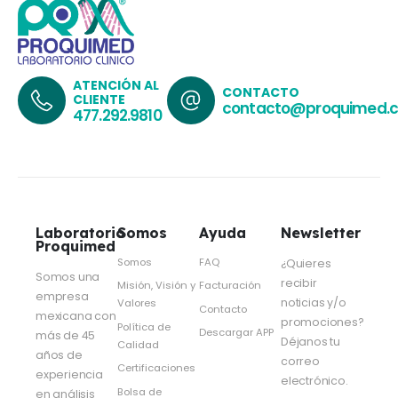
ATENCIÓN AL
CONTACTO
CLIENTE
contacto@proquimed.
477.292.9810
Laboratorio
Somos
Ayuda
Newsletter
Proquimed
Somos
FAQ
¿Quieres
Somos una
recibir
Misión, Visión y
Facturación
empresa
noticias y/o
Valores
Contacto
mexicana con
promociones?
Política de
Descargar APP
más de 45
Déjanos tu
Calidad
años de
correo
Certificaciones
experiencia
electrónico.
Bolsa de
en análisis