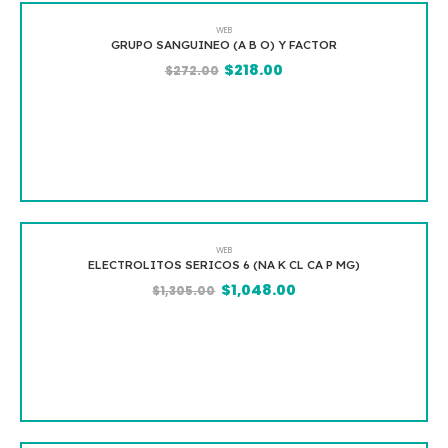
WEB
GRUPO SANGUINEO (A B O) Y FACTOR
$
218.00
$
272.00
WEB
ELECTROLITOS SERICOS 6 (NA K CL CA P MG)
$
1,048.00
$
1,305.00