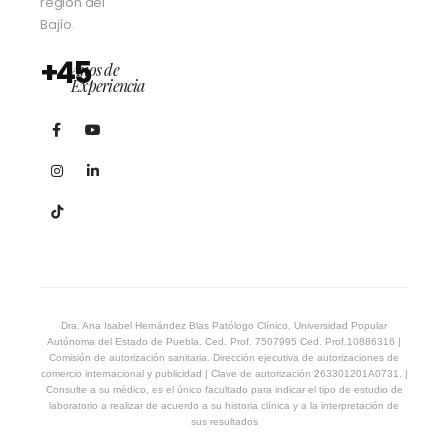
región del
Bajío.
+45
Años de
Experiencia
Dra. Ana Isabel Hernández Blas Patólogo Clínico, Universidad Popular
Autónoma del Estado de Puebla. Ced. Prof. 7507995 Ced. Prof.10886316 |
Comisión de autorización sanitaria. Dirección ejecutiva de autorizaciones de
comercio internacional y publicidad | Clave de autorización 263301201A0731. |
Consulte a su médico, es el único facultado para indicar el tipo de estudio de
laboratorio a realizar de acuerdo a su historia clínica y a la interpretación de
sus resultados