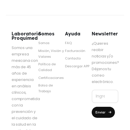
Laboratorio
Somos
Ayuda
Newsletter
Proquimed
Somos
FAQ
¿Quieres
Somos una
recibir
Misión, Visión y
Facturación
empresa
noticias y/o
Valores
Contacto
mexicana con
promociones?
Política de
Descargar APP
más de 45
Déjanos tu
Calidad
años de
correo
Certificaciones
experiencia
electrónico.
Bolsa de
en análisis
Trabajo
clínicos,
comprometida
con la
prevención y
Enviar
el cuidado de
la salud en la