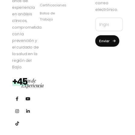
años de
correo
Certificaciones
experiencia
electrónico.
Bolsa de
en análisis
Trabajo
clínicos,
comprometida
con la
prevención y
Enviar
el cuidado de
la salud en la
región del
Bajío.
+45
Años de
Experiencia