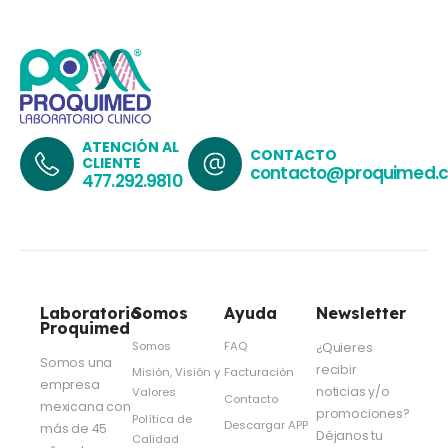
ATENCIÓN AL
CONTACTO
CLIENTE
contacto@proquimed.
477.292.9810
Laboratorio
Somos
Ayuda
Newsletter
Proquimed
Somos
FAQ
¿Quieres
Somos una
recibir
Misión, Visión y
Facturación
empresa
noticias y/o
Valores
Contacto
mexicana con
promociones?
Política de
Descargar APP
más de 45
Déjanos tu
Calidad