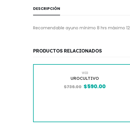
DESCRIPCIÓN
Recomendable ayuno mínimo 8 hrs máximo 12hrs. 
PRODUCTOS RELACIONADOS
WEB
HEMOGLOBINA GLICADA A1C (HBA1
00
$
487.00
$
603.00