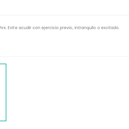
Evite acudir con ejercicio previo, intranquilo o excitado.
WEB
C)
PERFIL LIPIDOS I
$
946.00
$
1,177.00