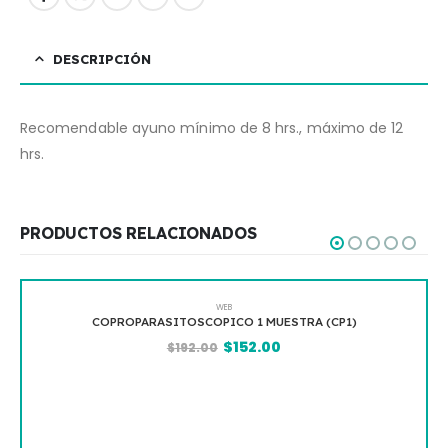
DESCRIPCIÓN
Recomendable ayuno mínimo de 8 hrs., máximo de 12
hrs.
PRODUCTOS RELACIONADOS
WEB
SCOPICO 1 MUESTRA (CP1)
COLESTEROL DE 
$
152.00
2.00
$
452.