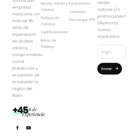
Somos una
recibir
Misión, Visión y
Facturación
empresa
noticias y/o
Valores
Contacto
mexicana con
promociones?
Política de
Descargar APP
más de 45
Déjanos tu
Calidad
años de
correo
Certificaciones
experiencia
electrónico.
Bolsa de
en análisis
Trabajo
clínicos,
comprometida
con la
prevención y
Enviar
el cuidado de
la salud en la
región del
Bajío.
+45
Años de
Experiencia