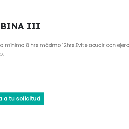
BINA III
mínimo 8 hrs máximo 12hrs.Evite acudir con ejerci
o.
 a tu solicitud