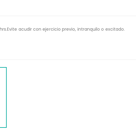
vite acudir con ejercicio previo, intranquilo o excitado.
WEB
IGENO ESPECIFICO DE PROSTATA
TIEMPO
(PSA) TOTAL
$
2
$
758.00
$
947.00