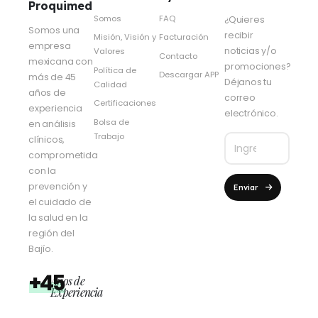
Proquimed
Somos
FAQ
¿Quieres
Somos una
recibir
Misión, Visión y
Facturación
empresa
noticias y/o
Valores
Contacto
mexicana con
promociones?
Política de
Descargar APP
más de 45
Déjanos tu
Calidad
años de
correo
Certificaciones
experiencia
electrónico.
Bolsa de
en análisis
Trabajo
clínicos,
comprometida
con la
prevención y
Enviar
el cuidado de
la salud en la
región del
Bajío.
+45
Años de
Experiencia