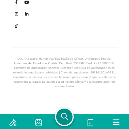
Dra. Ana Isabel Hernández Blas Patólogo Clínico, Universidad Popular
Autónoma del Estado de Puebla. Ced. Prof. 7507995 Ced. Prof.10886316 |
Comisión de autorización sanitaria. Dirección ejecutiva de autorizaciones de
comercio internacional y publicidad | Clave de autorización 263301201A0731. |
Consulte a su médico, es el único facultado para indicar el tipo de estudio de
laboratorio a realizar de acuerdo a su historia clínica y a la interpretación de
sus resultados
© 2026 Laboratorio Proquimed. Derechos Reservados
Privacidad
Términos & Condiciones