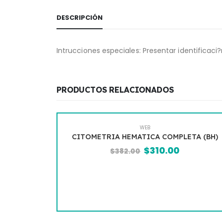
DESCRIPCIÓN
Intrucciones especiales: Presentar identificaci?n
PRODUCTOS RELACIONADOS
WEB
IA HEMATICA COMPLETA (BH)
EXAMEN GEN
$
310.00
$
382.00
$
272.00