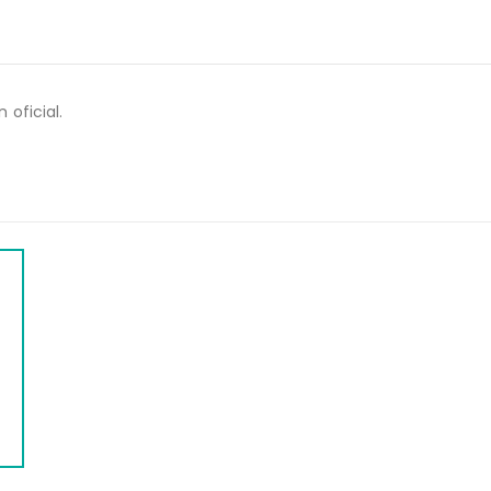
 oficial.
WEB
WEB
ERAL DE ORINA
VITAMINA D (25 HIDROXI C
$
218.00
$
1,132.
$
1,416.00