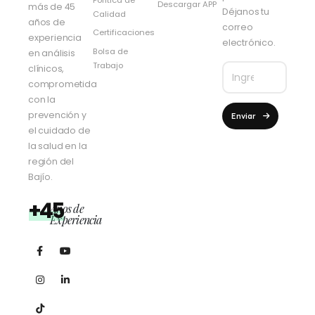
Descargar APP
más de 45
Déjanos tu
Calidad
años de
correo
Certificaciones
experiencia
electrónico.
Bolsa de
en análisis
Trabajo
clínicos,
comprometida
con la
prevención y
Enviar
el cuidado de
la salud en la
región del
Bajío.
+45
Años de
Experiencia