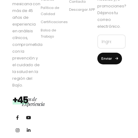
Contacto
mexicana con
promociones?
Política de
Descargar APP
más de 45
Déjanos tu
Calidad
años de
correo
Certificaciones
experiencia
electrónico.
Bolsa de
en análisis
Trabajo
clínicos,
comprometida
con la
prevención y
Enviar
el cuidado de
la salud en la
región del
Bajío.
+45
Años de
Experiencia