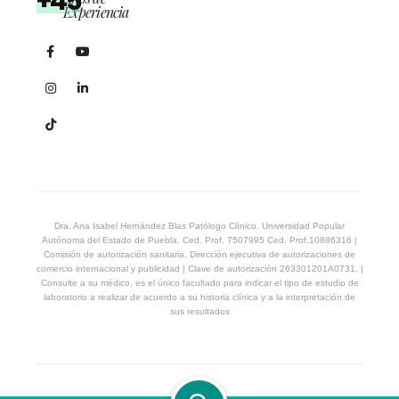
+45
Experiencia
Dra. Ana Isabel Hernández Blas Patólogo Clínico, Universidad Popular
Autónoma del Estado de Puebla. Ced. Prof. 7507995 Ced. Prof.10886316 |
Comisión de autorización sanitaria. Dirección ejecutiva de autorizaciones de
comercio internacional y publicidad | Clave de autorización 263301201A0731. |
Consulte a su médico, es el único facultado para indicar el tipo de estudio de
laboratorio a realizar de acuerdo a su historia clínica y a la interpretación de
sus resultados