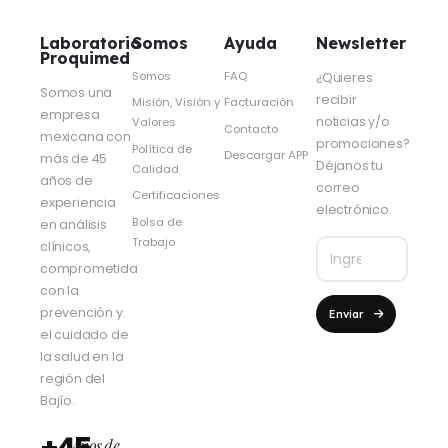
Laboratorio
Somos
Ayuda
Newsletter
Proquimed
Somos
FAQ
¿Quieres
Somos una
recibir
Misión, Visión y
Facturación
empresa
noticias y/o
Valores
Contacto
mexicana con
promociones?
Política de
Descargar APP
más de 45
Déjanos tu
Calidad
años de
correo
Certificaciones
experiencia
electrónico.
Bolsa de
en análisis
Trabajo
clínicos,
comprometida
con la
prevención y
Enviar
el cuidado de
la salud en la
región del
Bajío.
Años de