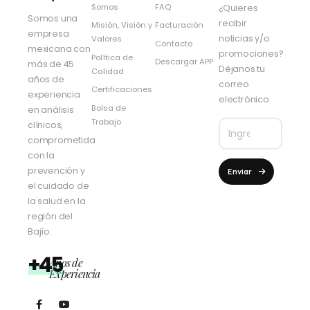
Somos
FAQ
¿Quieres
Somos una
recibir
Misión, Visión y
Facturación
empresa
noticias y/o
Valores
Contacto
mexicana con
promociones?
Política de
Descargar APP
más de 45
Déjanos tu
Calidad
años de
correo
Certificaciones
experiencia
electrónico.
Bolsa de
en análisis
Trabajo
clínicos,
comprometida
con la
prevención y
Enviar
el cuidado de
la salud en la
región del
Bajío.
+45
Años de
Experiencia