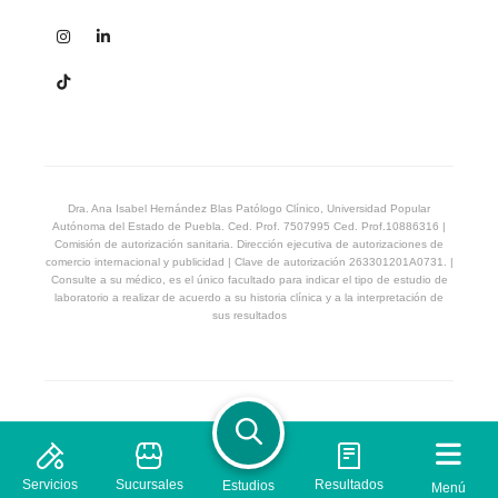
Dra. Ana Isabel Hernández Blas Patólogo Clínico, Universidad Popular
Autónoma del Estado de Puebla. Ced. Prof. 7507995 Ced. Prof.10886316 |
Comisión de autorización sanitaria. Dirección ejecutiva de autorizaciones de
comercio internacional y publicidad | Clave de autorización 263301201A0731. |
Consulte a su médico, es el único facultado para indicar el tipo de estudio de
laboratorio a realizar de acuerdo a su historia clínica y a la interpretación de
sus resultados
© 2026 Laboratorio Proquimed. Derechos Reservados
Privacidad
Términos & Condiciones
Servicios
Sucursales
Resultados
Estudios
Menú