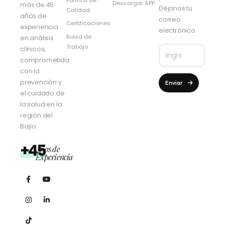
Descargar APP
más de 45
Déjanos tu
Calidad
años de
correo
Certificaciones
experiencia
electrónico.
Bolsa de
en análisis
Trabajo
clínicos,
comprometida
con la
prevención y
Enviar
el cuidado de
la salud en la
región del
Bajío.
+45
Años de
Experiencia