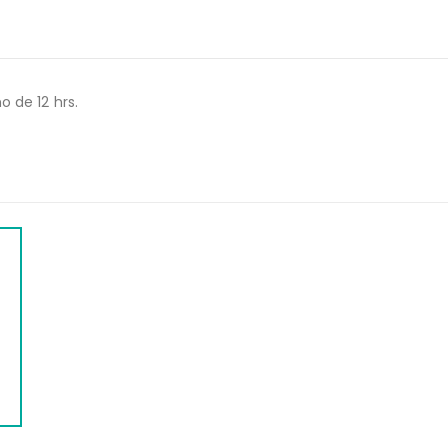
 de 12 hrs.
WEB
ELECTROLITOS SERICOS 6 (NA K CL CA P
MG)
$
1,048.00
$
1,305.00