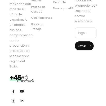
noticias y/o
Valores
Contacto
mexicana con
promociones?
Política de
Descargar APP
más de 45
Déjanos tu
Calidad
años de
correo
Certificaciones
experiencia
electrónico.
Bolsa de
en análisis
Trabajo
clínicos,
comprometida
con la
prevención y
Enviar
el cuidado de
la salud en la
región del
Bajío.
+45
Años de
Experiencia