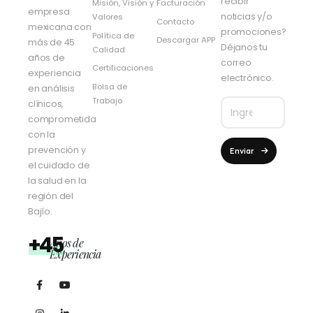
recibir
Misión, Visión y
Facturación
empresa
noticias y/o
Valores
Contacto
mexicana con
promociones?
Política de
Descargar APP
más de 45
Déjanos tu
Calidad
años de
correo
Certificaciones
experiencia
electrónico.
Bolsa de
en análisis
Trabajo
clínicos,
comprometida
con la
prevención y
Enviar
el cuidado de
la salud en la
región del
Bajío.
+45
Años de
Experiencia