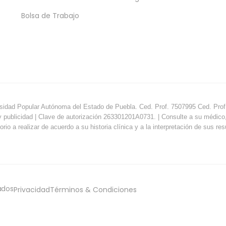
Bolsa de Trabajo
sidad Popular Autónoma del Estado de Puebla. Ced. Prof. 7507995 Ced. Prof.
y publicidad | Clave de autorización 263301201A0731. | Consulte a su médico, e
orio a realizar de acuerdo a su historia clínica y a la interpretación de sus re
ados
Privacidad
Términos & Condiciones